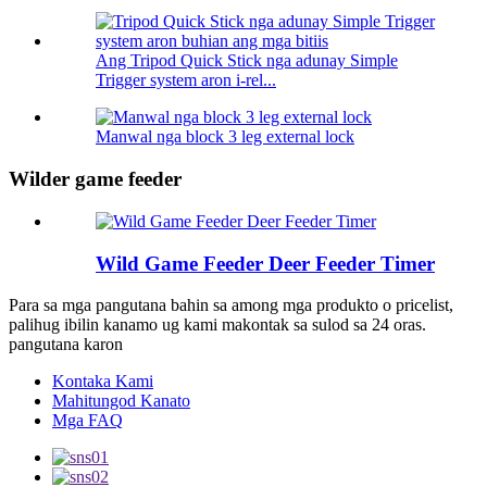
Ang Tripod Quick Stick nga adunay Simple
Trigger system aron i-rel...
Manwal nga block 3 leg external lock
Wilder game feeder
Wild Game Feeder Deer Feeder Timer
Para sa mga pangutana bahin sa among mga produkto o pricelist,
palihug ibilin kanamo ug kami makontak sa sulod sa 24 oras.
pangutana karon
Kontaka Kami
Mahitungod Kanato
Mga FAQ