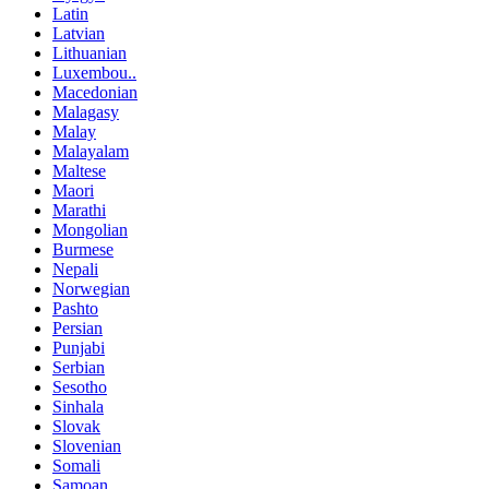
Latin
Latvian
Lithuanian
Luxembou..
Macedonian
Malagasy
Malay
Malayalam
Maltese
Maori
Marathi
Mongolian
Burmese
Nepali
Norwegian
Pashto
Persian
Punjabi
Serbian
Sesotho
Sinhala
Slovak
Slovenian
Somali
Samoan