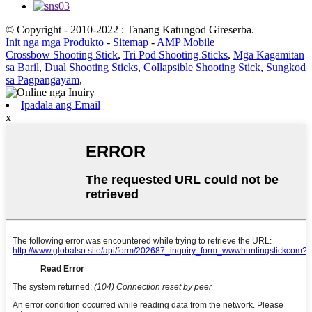
© Copyright - 2010-2022 : Tanang Katungod Gireserba.
Init nga mga Produkto
-
Sitemap
-
AMP Mobile
Crossbow Shooting Stick
,
Tri Pod Shooting Sticks
,
Mga Kagamitan
sa Baril
,
Dual Shooting Sticks
,
Collapsible Shooting Stick
,
Sungkod
sa Pagpangayam
,
Ipadala ang Email
x