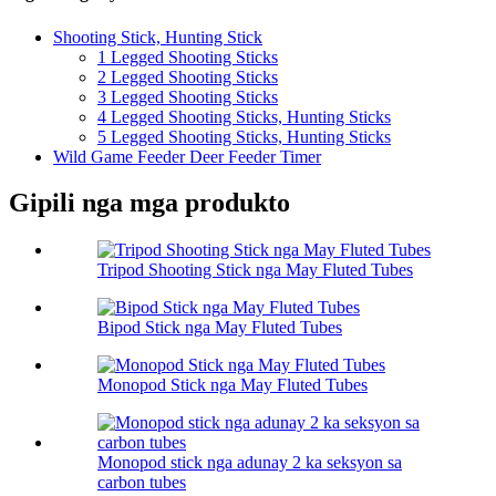
Shooting Stick, Hunting Stick
1 Legged Shooting Sticks
2 Legged Shooting Sticks
3 Legged Shooting Sticks
4 Legged Shooting Sticks, Hunting Sticks
5 Legged Shooting Sticks, Hunting Sticks
Wild Game Feeder Deer Feeder Timer
Gipili nga mga produkto
Tripod Shooting Stick nga May Fluted Tubes
Bipod Stick nga May Fluted Tubes
Monopod Stick nga May Fluted Tubes
Monopod stick nga adunay 2 ka seksyon sa
carbon tubes