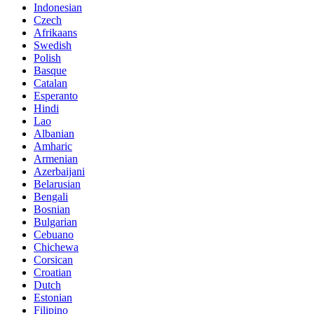
Indonesian
Czech
Afrikaans
Swedish
Polish
Basque
Catalan
Esperanto
Hindi
Lao
Albanian
Amharic
Armenian
Azerbaijani
Belarusian
Bengali
Bosnian
Bulgarian
Cebuano
Chichewa
Corsican
Croatian
Dutch
Estonian
Filipino