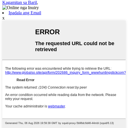
Kagamitan sa Baril
,
Ipadala ang Email
x