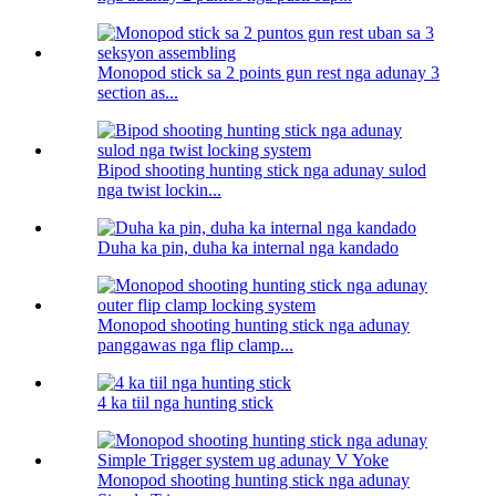
Monopod stick sa 2 points gun rest nga adunay 3
section as...
Bipod shooting hunting stick nga adunay sulod
nga twist lockin...
Duha ka pin, duha ka internal nga kandado
Monopod shooting hunting stick nga adunay
panggawas nga flip clamp...
4 ka tiil nga hunting stick
Monopod shooting hunting stick nga adunay