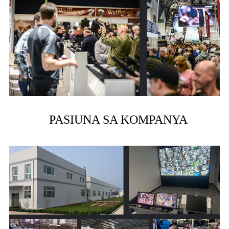
PASIUNA SA KOMPANYA