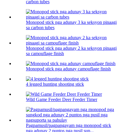
carbon tubes
Monopod stick nga adunay 3 ka seksyon pinaagi
sa carbon tubes
Monopod stick nga adunay 2 ka seksyon pinaagi
sa camouflage finish
Monopod stick nga adunay camouflage finish
4 legged hunting shooting stick
Wild Game Feeder Deer Feeder Timer
Pagpamusil/pagpangayam nga monopod stick
nga adunay 2 puntos nga pusil sup...