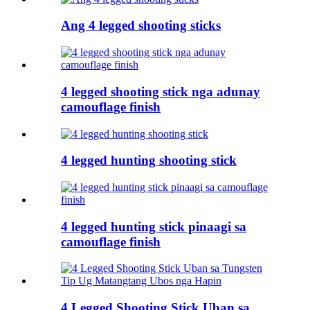
Ang 4 legged shooting sticks
4 legged shooting stick nga adunay
camouflage finish
4 legged hunting shooting stick
4 legged hunting stick pinaagi sa
camouflage finish
4 Legged Shooting Stick Uban sa