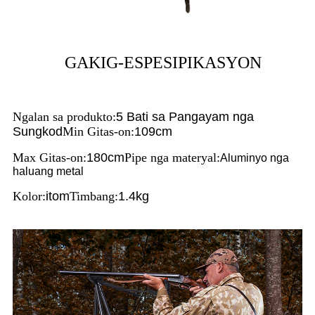
GAKIG-ESPESIPIKASYON
Ngalan sa produkto:
5 Bati sa Pangayam nga
Sungkod
Min Gitas-on:
109cm
Max Gitas-on:
180cm
Pipe nga materyal:
Aluminyo nga
haluang metal
Kolor:
itom
Timbang:
1.4kg