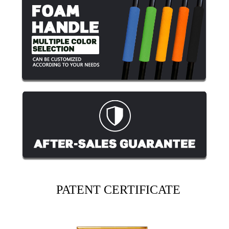
PATENT CERTIFICATE