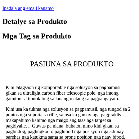
Ipadala ang email kanamo
Detalye sa Produkto
Mga Tag sa Produkto
PASIUNA SA PRODUKTO
Kini talagsaon ug komportable nga solusyon sa pagpamusil
gikan sa ultralight carbon fiber telescopic pole, nga imong
gamiton sa tibuok tuig sa tanang matang sa pagpangayam.
Kini usa ka tukma nga solusyon sa pagpamusil, nga tungod sa 2
puntos nga suporta sa rifle, sa usa ka gamay nga pagpraktis
makapahimo kanimo nga maigo ang taas nga target sa
pagbiyahe… Gawas pa niana, buhaton nimo kini gikan sa
pagtindog, paglingkod o pagluhod nga posisyon nga adunay
parehas nga katukma sama sa prone position nga naay bipod.