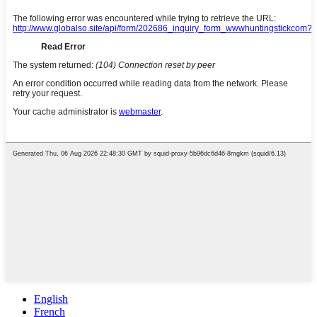
English
French