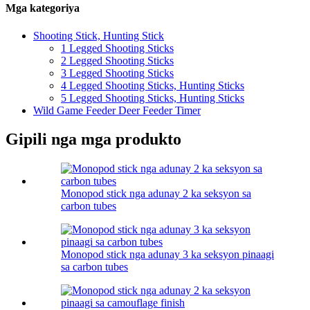
Mga kategoriya
Shooting Stick, Hunting Stick
1 Legged Shooting Sticks
2 Legged Shooting Sticks
3 Legged Shooting Sticks
4 Legged Shooting Sticks, Hunting Sticks
5 Legged Shooting Sticks, Hunting Sticks
Wild Game Feeder Deer Feeder Timer
Gipili nga mga produkto
Monopod stick nga adunay 2 ka seksyon sa
carbon tubes
Monopod stick nga adunay 3 ka seksyon pinaagi
sa carbon tubes