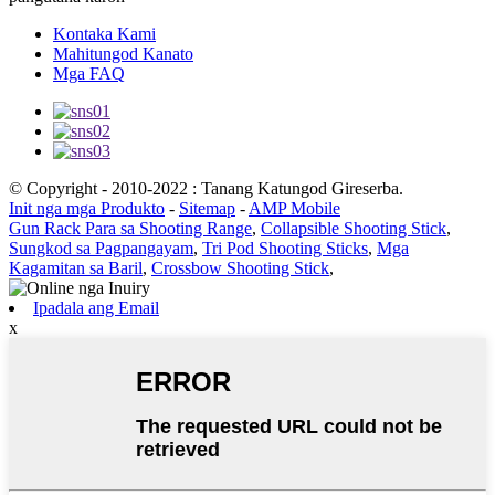
Kontaka Kami
Mahitungod Kanato
Mga FAQ
© Copyright - 2010-2022 : Tanang Katungod Gireserba.
Init nga mga Produkto
-
Sitemap
-
AMP Mobile
Gun Rack Para sa Shooting Range
,
Collapsible Shooting Stick
,
Sungkod sa Pagpangayam
,
Tri Pod Shooting Sticks
,
Mga
Kagamitan sa Baril
,
Crossbow Shooting Stick
,
Ipadala ang Email
x