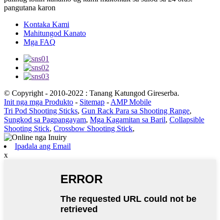
pangutana karon
Kontaka Kami
Mahitungod Kanato
Mga FAQ
© Copyright - 2010-2022 : Tanang Katungod Gireserba.
Init nga mga Produkto
-
Sitemap
-
AMP Mobile
Tri Pod Shooting Sticks
,
Gun Rack Para sa Shooting Range
,
Sungkod sa Pagpangayam
,
Mga Kagamitan sa Baril
,
Collapsible
Shooting Stick
,
Crossbow Shooting Stick
,
Ipadala ang Email
x