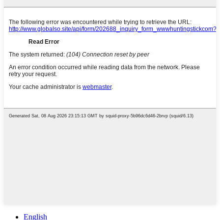
English