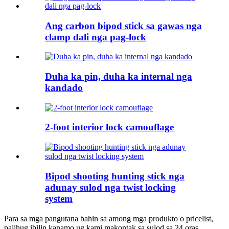
Ang carbon bipod stick sa gawas nga
clamp dali nga pag-lock
Duha ka pin, duha ka internal nga
kandado
2-foot interior lock camouflage
Bipod shooting hunting stick nga
adunay sulod nga twist locking
system
Para sa mga pangutana bahin sa among mga produkto o pricelist,
palihug ibilin kanamo ug kami makontak sa sulod sa 24 oras.