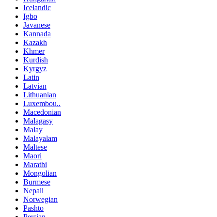
Icelandic
Igbo
Javanese
Kannada
Kazakh
Khmer
Kurdish
Kyrgyz
Latin
Latvian
Lithuanian
Luxembou..
Macedonian
Malagasy
Malay
Malayalam
Maltese
Maori
Marathi
Mongolian
Burmese
Nepali
Norwegian
Pashto
Persian