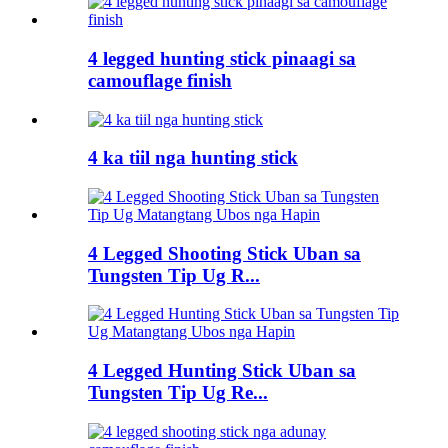
4 legged hunting stick pinaagi sa
camouflage finish
4 ka tiil nga hunting stick
4 Legged Shooting Stick Uban sa
Tungsten Tip Ug R...
4 Legged Hunting Stick Uban sa
Tungsten Tip Ug Re...