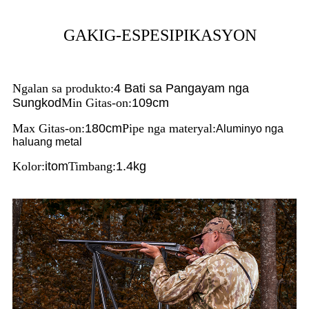
GAKIG-ESPESIPIKASYON
Ngalan sa produkto:
4 Bati sa Pangayam nga
Sungkod
Min Gitas-on:
109cm
Max Gitas-on:
180cm
Pipe nga materyal:
Aluminyo nga
haluang metal
Kolor:
itom
Timbang:
1.4kg