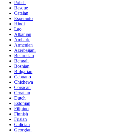
Polish
Basque
Catalan
Esperanto
Hindi
Lao
Albanian
Amharic
Armenian
Azerbaijani
Belarusian
Bengali
Bosnian
Bulgarian
Cebuano
Chichewa
Corsican
Croatian
Dutch
Estonian
Filipino
Finnish
Frisian
Galician
Georgian