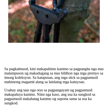
Sa pagkatinuod, kini makapahimo kanimo sa pagpangita nga mas
malampuson ug makadugang sa mas bililhon nga mga premyo sa
imong koleksyon. Sa katapusan, ang mga stick sa pagpamusil
mahimong magamit alang sa lainlaing mga katuyoan.
Usahay ang taas nga oras sa pagpangayam ug pagpamusil
makapaluya kanimo. Niini nga kaso, ang usa ka sungkod sa
pagpamusil makahatag kanimo og suporta sama sa usa ka
sungkod.